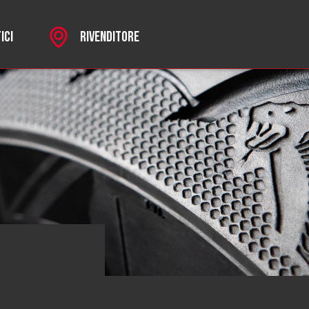
ICI
RIVENDITORE
i
SPORT
 MKII
HROME