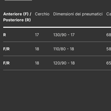
Anteriore (F) /
Cerchio
Dimensioni dei pneumatici
Ca
Posteriore (R)
R
17
130/90 - 17
6
F/R
18
110/80 - 18
5
F/R
18
120/90 - 18
6