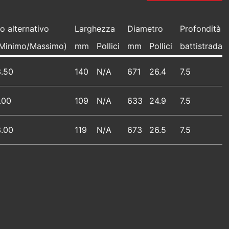
o alternativo
Larghezza
Diametro
Profondità d
 (Minimo/Massimo)
mm
Pollici
mm
Pollici
battistrada
3.50
140
N/A
671
26.4
7.5
.00
109
N/A
633
24.9
7.5
3.00
119
N/A
673
26.5
7.5