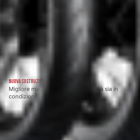
NUOVA COSTRUZIONE DI PNEUMATICI
Migliore maneggevolezza e stabilità sia in
condizioni asciutte che bagnate.