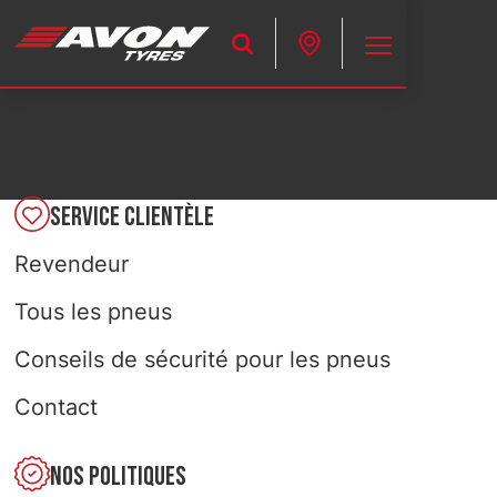
PNEUS
Recherché par
REVENDEUR
TROUVEZ VOS PNEUS
SERVICE CLIENTÈLE
Revendeur
SOINS DES PNEUS
Tous les pneus
ENTRETIEN DES PNEUS DE VOITURE
À PROPOS DE NOUS
Conseils de sécurité pour les pneus
PNEUS DE MOTO
À PROPOS DE NOUS
MOTO
Contact
HISTOIRE DU SPORT AUTOMOBILE
SITE CORPORATIF
NOS POLITIQUES
CONTACT