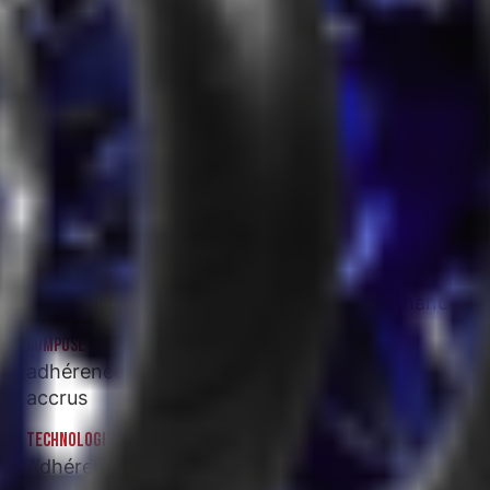
SPIRIT ST
DERNIÈRE CONCEPTION DE LA TECHNOLOGIE DE CONSTRUCTION
Maniabilité et stabilité ultra haute performance
COMPOSÉ À DOUBLE BANDE DE ROULEMENT DE POINTE
adhérence sur sol mouillé et kilométrage
accrus
TECHNOLOGIE DE LAMELLES 3D
Adhérence complète améliorée