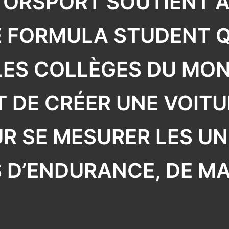
ORSPORT SOUTIENT A
R
FORMULA STUDENT QU
LES COLLÈGES DU MON
T DE CRÉER UNE VOIT
 SE MESURER LES UN
 D’ENDURANCE, DE MAN