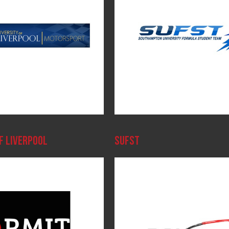
F LIVERPOOL
SUFST