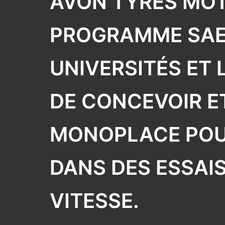
AVON TYRES MOT
SELECT COUNTRY
TREKRIDE
PROGRAMME SAE 
UNIVERSITÉS ET 
DE CONCEVOIR E
MONOPLACE POUR
DANS DES ESSAIS
VITESSE.