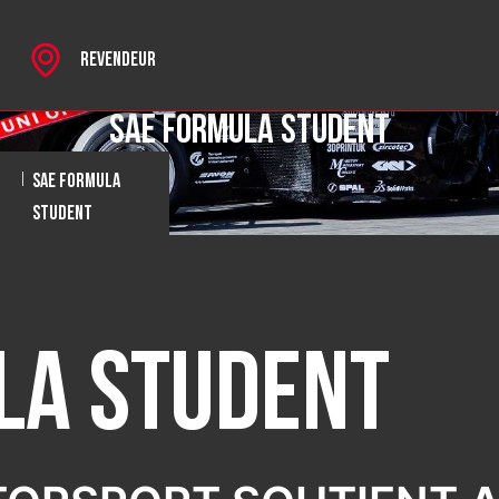
REVENDEUR
SAE Formula Student
SAE FORMULA
|
STUDENT
es
SPORT
la Student
 MKII
HROME