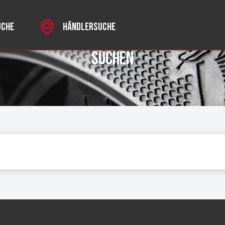
UCHE
HÄNDLERSUCHE
Suchen
ks
RSPORT
R MKII
CHROME