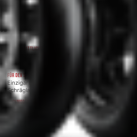
3D SUPERSPORT
FORTSCHRITTLICHE KONSTRUKTION
Verbesserter Fahrbahnkontakt erzeugt ein
hohes Maß an Grip.
FÜR DEN SPORTLICHEN LANDSTRASSEN-EINSATZ
Einzigartiges Handling, Vertrauen bei jeder
Schräglage.
HOCHMODERNE SILICA-DUAL-GUMMIMISCHUNG
Hohe Performance bei überzeugender
Laufleistung.