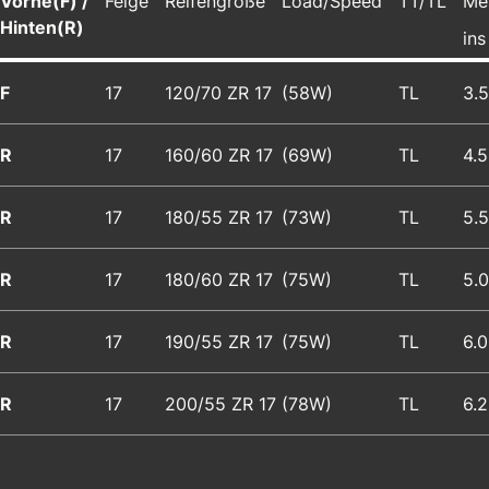
Vorne(F) /
Felge
Reifengröße
Load/Speed
TT/TL
Me
Hinten(R)
ins
F
17
120/70 ZR 17
(58W)
TL
3.
R
17
160/60 ZR 17
(69W)
TL
4.
R
17
180/55 ZR 17
(73W)
TL
5.
R
17
180/60 ZR 17
(75W)
TL
5.
R
17
190/55 ZR 17
(75W)
TL
6.
R
17
200/55 ZR 17
(78W)
TL
6.