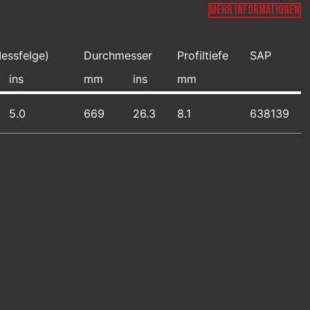
MEHR INFORMATIONEN
Messfelge)
Durchmesser
Profiltiefe
SAP
ins
mm
ins
mm
5.0
669
26.3
8.1
638139