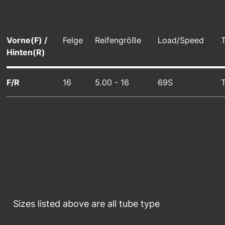
SPEZIFIKATIONEN FÜR 16" RIM
Vorne(F) /
Felge
Reifengröße
Load/Speed
Hinten(R)
F/R
16
5.00 - 16
69S
Sizes listed above are all tube type