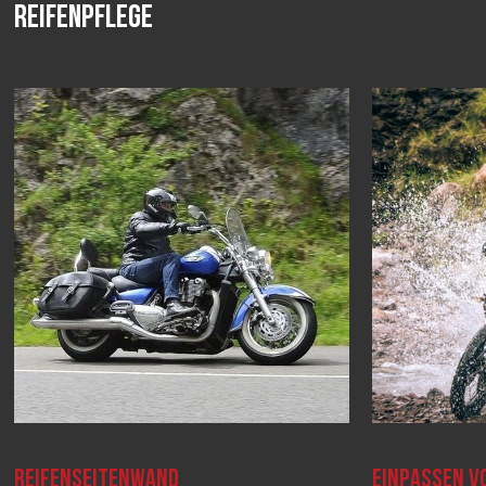
Reifenpflege
REIFENSEITENWAND
EINPASSEN V